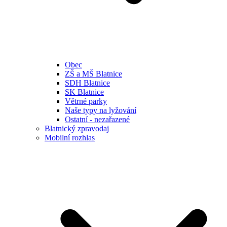
Obec
ZŠ a MŠ Blatnice
SDH Blatnice
SK Blatnice
Větrné parky
Naše typy na lyžování
Ostatní - nezařazené
Blatnický zpravodaj
Mobilní rozhlas