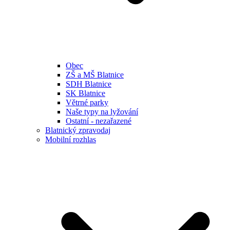
Obec
ZŠ a MŠ Blatnice
SDH Blatnice
SK Blatnice
Větrné parky
Naše typy na lyžování
Ostatní - nezařazené
Blatnický zpravodaj
Mobilní rozhlas