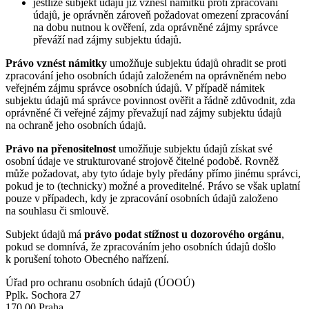
jestliže subjekt údajů již vznesl námitku proti zpracování
údajů, je oprávněn zároveň požadovat omezení zpracování
na dobu nutnou k ověření, zda oprávněné zájmy správce
převáží nad zájmy subjektu údajů.
Právo vznést námitky
umožňuje subjektu údajů ohradit se proti
zpracování jeho osobních údajů založeném na oprávněném nebo
veřejném zájmu správce osobních údajů. V případě námitek
subjektu údajů má správce povinnost ověřit a řádně zdůvodnit, zda
oprávněné či veřejné zájmy převažují nad zájmy subjektu údajů
na ochraně jeho osobních údajů.
Právo na přenositelnost
umožňuje subjektu údajů získat své
osobní údaje ve strukturované strojově čitelné podobě. Rovněž
může požadovat, aby tyto údaje byly předány přímo jinému správci,
pokud je to (technicky) možné a proveditelné. Právo se však uplatní
pouze v případech, kdy je zpracování osobních údajů založeno
na souhlasu či smlouvě.
Subjekt údajů má
právo podat stížnost u dozorového orgánu
,
pokud se domnívá, že zpracováním jeho osobních údajů došlo
k porušení tohoto Obecného nařízení.
Úřad pro ochranu osobních údajů (ÚOOÚ)
Pplk. Sochora 27
170 00 Praha