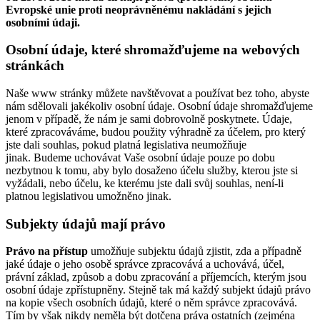
Evropské unie proti neoprávněnému nakládání s jejich
osobními údaji.
Osobní údaje, které shromažďujeme na webových
stránkách
Naše www stránky můžete navštěvovat a používat bez toho, abyste
nám sdělovali jakékoliv osobní údaje. Osobní údaje shromažďujeme
jenom v případě, že nám je sami dobrovolně poskytnete. Údaje,
které zpracováváme, budou použity výhradně za účelem, pro který
jste dali souhlas, pokud platná legislativa neumožňuje
jinak. Budeme uchovávat Vaše osobní údaje pouze po dobu
nezbytnou k tomu, aby bylo dosaženo účelu služby, kterou jste si
vyžádali, nebo účelu, ke kterému jste dali svůj souhlas, není-li
platnou legislativou umožněno jinak.
Subjekty údajů mají právo
Právo na přístup
umožňuje subjektu údajů zjistit, zda a případně
jaké údaje o jeho osobě správce zpracovává a uchovává, účel,
právní základ, způsob a dobu zpracování a příjemcích, kterým jsou
osobní údaje zpřístupněny. Stejně tak má každý subjekt údajů právo
na kopie všech osobních údajů, které o něm správce zpracovává.
Tím by však nikdy neměla být dotčena práva ostatních (zejména