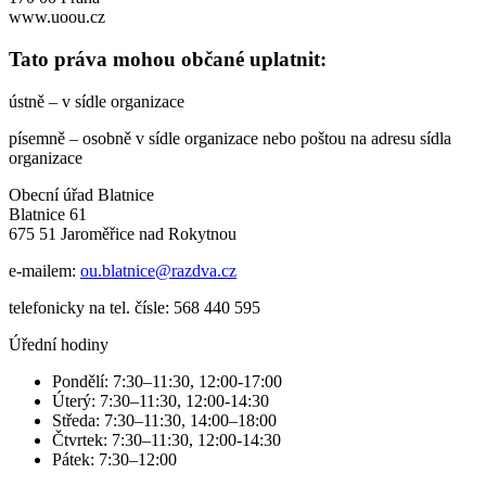
www.uoou.cz
Tato práva mohou občané uplatnit:
ústně – v sídle organizace
písemně – osobně v sídle organizace nebo poštou na adresu sídla
organizace
Obecní úřad Blatnice
Blatnice 61
675 51 Jaroměřice nad Rokytnou
e-mailem:
ou.blatnice@razdva.cz
telefonicky na tel. čísle: 568 440 595
Úřední hodiny
Pondělí: 7:30–11:30, 12:00-17:00
Úterý: 7:30–11:30, 12:00-14:30
Středa: 7:30–11:30, 14:00–18:00
Čtvrtek: 7:30–11:30, 12:00-14:30
Pátek: 7:30–12:00