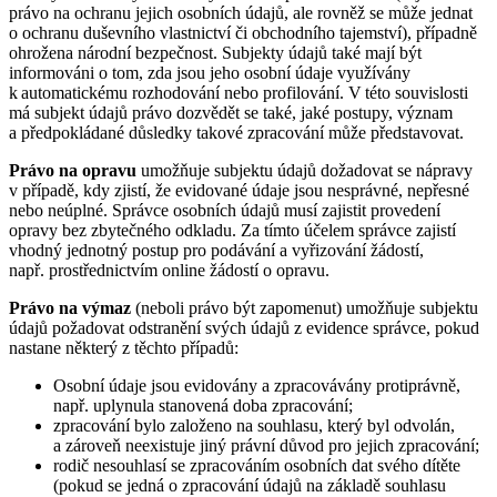
právo na ochranu jejich osobních údajů, ale rovněž se může jednat
o ochranu duševního vlastnictví či obchodního tajemství), případně
ohrožena národní bezpečnost. Subjekty údajů také mají být
informováni o tom, zda jsou jeho osobní údaje využívány
k automatickému rozhodování nebo profilování. V této souvislosti
má subjekt údajů právo dozvědět se také, jaké postupy, význam
a předpokládané důsledky takové zpracování může představovat.
Právo na opravu
umožňuje subjektu údajů dožadovat se nápravy
v případě, kdy zjistí, že evidované údaje jsou nesprávné, nepřesné
nebo neúplné. Správce osobních údajů musí zajistit provedení
opravy bez zbytečného odkladu. Za tímto účelem správce zajistí
vhodný jednotný postup pro podávání a vyřizování žádostí,
např. prostřednictvím online žádostí o opravu.
Právo na výmaz
(neboli právo být zapomenut) umožňuje subjektu
údajů požadovat odstranění svých údajů z evidence správce, pokud
nastane některý z těchto případů:
Osobní údaje jsou evidovány a zpracovávány protiprávně,
např. uplynula stanovená doba zpracování;
zpracování bylo založeno na souhlasu, který byl odvolán,
a zároveň neexistuje jiný právní důvod pro jejich zpracování;
rodič nesouhlasí se zpracováním osobních dat svého dítěte
(pokud se jedná o zpracování údajů na základě souhlasu