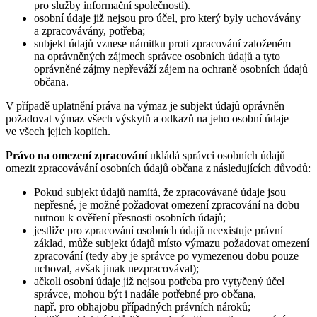
pro služby informační společnosti).
osobní údaje již nejsou pro účel, pro který byly uchovávány
a zpracovávány, potřeba;
subjekt údajů vznese námitku proti zpracování založeném
na oprávněných zájmech správce osobních údajů a tyto
oprávněné zájmy nepřeváží zájem na ochraně osobních údajů
občana.
V případě uplatnění práva na výmaz je subjekt údajů oprávněn
požadovat výmaz všech výskytů a odkazů na jeho osobní údaje
ve všech jejich kopiích.
Právo na omezení zpracování
ukládá správci osobních údajů
omezit zpracovávání osobních údajů občana z následujících důvodů:
Pokud subjekt údajů namítá, že zpracovávané údaje jsou
nepřesné, je možné požadovat omezení zpracování na dobu
nutnou k ověření přesnosti osobních údajů;
jestliže pro zpracování osobních údajů neexistuje právní
základ, může subjekt údajů místo výmazu požadovat omezení
zpracování (tedy aby je správce po vymezenou dobu pouze
uchoval, avšak jinak nezpracovával);
ačkoli osobní údaje již nejsou potřeba pro vytyčený účel
správce, mohou být i nadále potřebné pro občana,
např. pro obhajobu případných právních nároků;