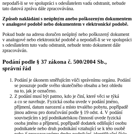
nepodaří-li se ve spolupráci s odesílatelem vadu odstranit, nebude
tato datová zpráva dále zpracovávána.
Způsob nakládání s neúplným anebo poškozeným dokumentem
v analogové podobě nebo dokumentem v elektronické podobě.
Pokud bude na adresu doručen neúplný nebo poškozený dokument
v analogové nebo elektronické podobě a nepodaří-li se ve spolupráci
s odesílatelem tuto vadu odstranit, nebude tento dokument dále
zpracováván.
Podání podle § 37 zákona č. 500/2004 Sb.,
správní řád
Podání je úkonem směřujícím vůči správnímu orgánu. Podání
se posuzuje podle svého skutečného obsahu a bez ohledu
na to, jak je označeno.
Z podání musí být patrno, kdo je činí, které věci se týká
a co se navrhuje. Fyzická osoba uvede v podání jméno,
příjmení, datum narození a místo trvalého pobytu, popřípadě
jinou adresu pro doručování podle § 19 odst. 4. V podání
souvisejícím s její podnikatelskou činností uvede fyzická
osoba jméno a příjmení, popřípadě dodatek odlišující osobu
podnikatele nebo druh podnikání vztahující se k této osobě
nebo jí provozovanému druhu podnikání, identifikační číslo