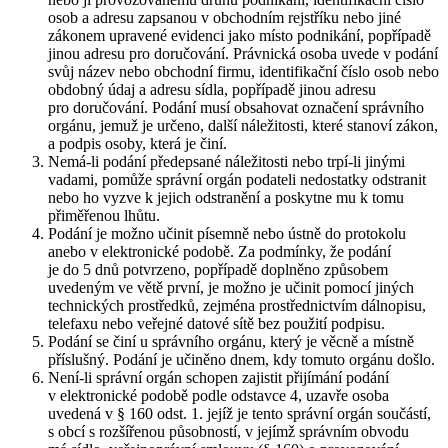
osob a adresu zapsanou v obchodním rejstříku nebo jiné
zákonem upravené evidenci jako místo podnikání, popřípadě
jinou adresu pro doručování. Právnická osoba uvede v podání
svůj název nebo obchodní firmu, identifikační číslo osob nebo
obdobný údaj a adresu sídla, popřípadě jinou adresu
pro doručování. Podání musí obsahovat označení správního
orgánu, jemuž je určeno, další náležitosti, které stanoví zákon,
a podpis osoby, která je činí.
Nemá-li podání předepsané náležitosti nebo trpí-li jinými
vadami, pomůže správní orgán podateli nedostatky odstranit
nebo ho vyzve k jejich odstranění a poskytne mu k tomu
přiměřenou lhůtu.
Podání je možno učinit písemně nebo ústně do protokolu
anebo v elektronické podobě. Za podmínky, že podání
je do 5 dnů potvrzeno, popřípadě doplněno způsobem
uvedeným ve větě první, je možno je učinit pomocí jiných
technických prostředků, zejména prostřednictvím dálnopisu,
telefaxu nebo veřejné datové sítě bez použití podpisu.
Podání se činí u správního orgánu, který je věcně a místně
příslušný. Podání je učiněno dnem, kdy tomuto orgánu došlo.
Není-li správní orgán schopen zajistit přijímání podání
v elektronické podobě podle odstavce 4, uzavře osoba
uvedená v § 160 odst. 1. jejíž je tento správní orgán součástí,
s obcí s rozšířenou působností, v jejímž správním obvodu