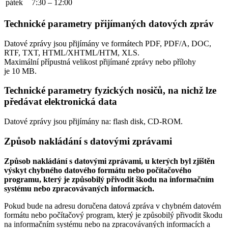
pátek
7:30 – 12:00
Technické parametry přijímaných datových zpráv
Datové zprávy jsou přijímány ve formátech
PDF, PDF/A, DOC,
RTF, TXT, HTML/XHTML/HTM, XLS.
Maximální přípustná velikost přijímané zprávy nebo přílohy
je
10 MB
.
Technické parametry fyzických nosičů, na nichž lze
předávat elektronická data
Datové zprávy jsou přijímány na:
flash disk, CD-ROM.
Způsob nakládání s datovými zprávami
Způsob nakládání s datovými zprávami, u kterých byl zjištěn
výskyt chybného datového formátu nebo počítačového
programu, který je způsobilý přivodit škodu na informačním
systému nebo zpracovávaných informacích.
Pokud bude na adresu doručena datová zpráva v chybném datovém
formátu nebo počítačový program, který je způsobilý přivodit škodu
na informačním systému nebo na zpracovávaných informacích a