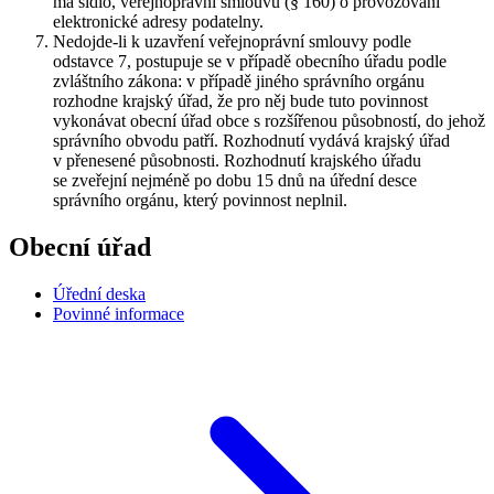
má sídlo, veřejnoprávní smlouvu (§ 160) o provozování
elektronické adresy podatelny.
Nedojde-li k uzavření veřejnoprávní smlouvy podle
odstavce 7, postupuje se v případě obecního úřadu podle
zvláštního zákona: v případě jiného správního orgánu
rozhodne krajský úřad, že pro něj bude tuto povinnost
vykonávat obecní úřad obce s rozšířenou působností, do jehož
správního obvodu patří. Rozhodnutí vydává krajský úřad
v přenesené působnosti. Rozhodnutí krajského úřadu
se zveřejní nejméně po dobu 15 dnů na úřední desce
správního orgánu, který povinnost neplnil.
Obecní úřad
Úřední deska
Povinné informace