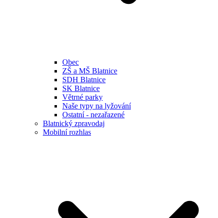
Obec
ZŠ a MŠ Blatnice
SDH Blatnice
SK Blatnice
Větrné parky
Naše typy na lyžování
Ostatní - nezařazené
Blatnický zpravodaj
Mobilní rozhlas